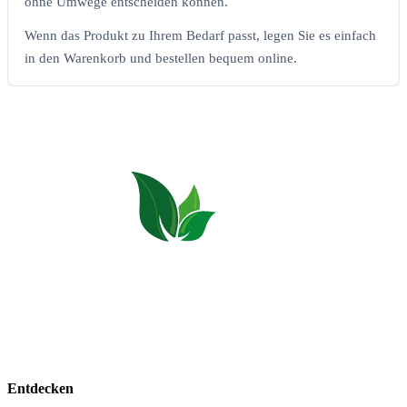
ohne Umwege entscheiden können.
Wenn das Produkt zu Ihrem Bedarf passt, legen Sie es einfach
in den Warenkorb und bestellen bequem online.
Bio Allgäu steht für Pflegeprodukte, Kräuterkissen, Zirbenholz, Lavendel
und Honig direkt aus dem Allgäu.
Entdecken