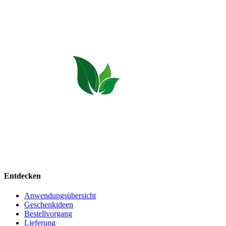
Bio Allgäu steht für Pflegeprodukte, Kräuterkissen, Zirbenholz, Lavendel
und Honig direkt aus dem Allgäu.
Entdecken
Anwendungsübersicht
Geschenkideen
Bestellvorgang
Lieferung