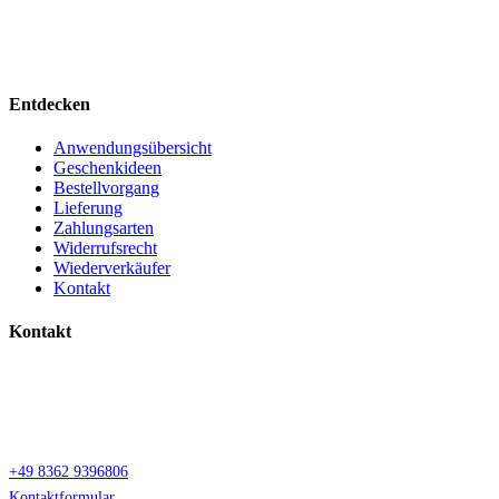
Bio Allgäu steht für Pflegeprodukte, Kräuterkissen, Zirbenholz, Lavendel
und Honig direkt aus dem Allgäu.
Entdecken
Anwendungsübersicht
Geschenkideen
Bestellvorgang
Lieferung
Zahlungsarten
Widerrufsrecht
Wiederverkäufer
Kontakt
Kontakt
Bio Allgäu
Reichenstrasse 25
87629 Füssen
+49 8362 9396806
Kontaktformular