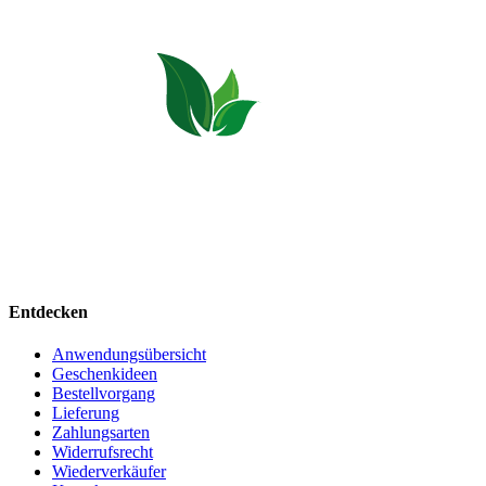
Bio Allgäu steht für Pflegeprodukte, Kräuterkissen, Zirbenholz, Lavendel
und Honig direkt aus dem Allgäu.
Entdecken
Anwendungsübersicht
Geschenkideen
Bestellvorgang
Lieferung
Zahlungsarten
Widerrufsrecht
Wiederverkäufer